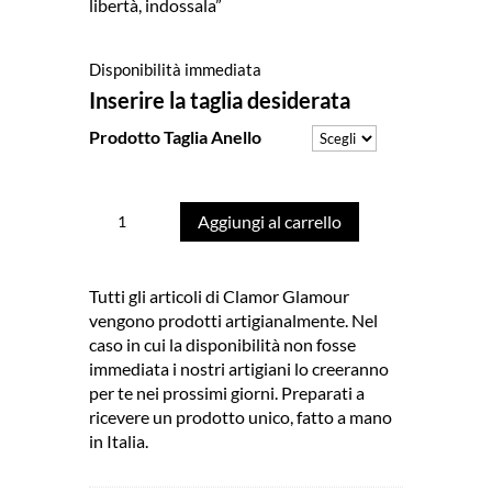
libertà, indossala”
Disponibilità immediata
Inserire la taglia desiderata
Prodotto Taglia Anello
Anello
Aggiungi al carrello
Chiodo
Doppio
Argento
Tutti gli articoli di Clamor Glamour
Made
vengono prodotti artigianalmente. Nel
in
caso in cui la disponibilità non fosse
Italy
immediata i nostri artigiani lo creeranno
Clamor
per te nei prossimi giorni. Preparati a
Glamour
ricevere un prodotto unico, fatto a mano
Linea
in Italia.
Clamor
quantità