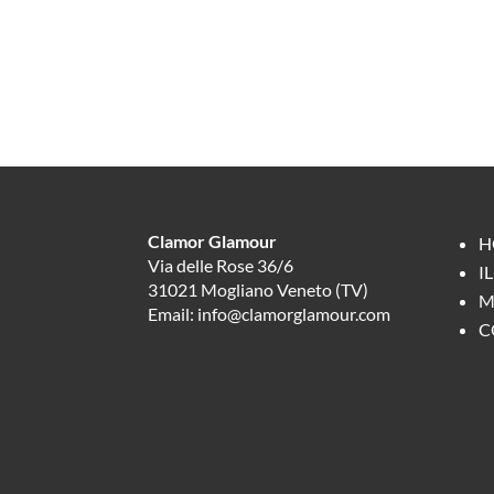
Clamor Glamour
H
Via delle Rose 36/6
I
31021 Mogliano Veneto (TV)
M
Email: info@clamorglamour.com
C