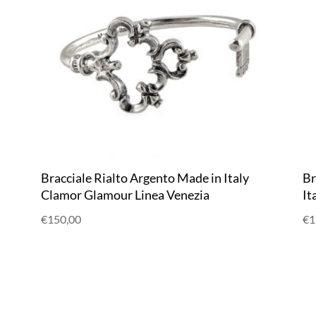
Bracciale Rialto Argento Made in Italy
Br
Clamor Glamour Linea Venezia
It
€
150,00
€
1