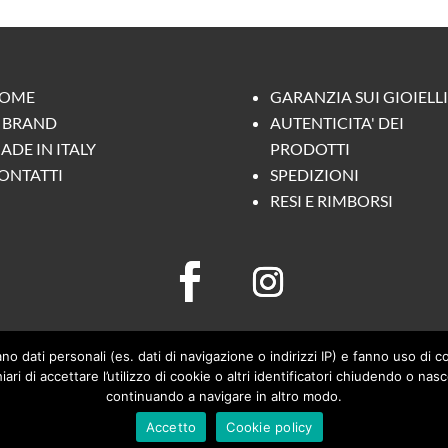
OME
GARANZIA SUI GIOIELLI
L BRAND
AUTENTICITA' DEI
ADE IN ITALY
PRODOTTI
ONTATTI
SPEDIZIONI
RESI E RIMBORSI
ano dati personali (es. dati di navigazione o indirizzi IP) e fanno uso di co
hiari di accettare l’utilizzo di cookie o altri identificatori chiudendo o 
continuando a navigare in altro modo.
r è un brand di Manuel De Simone | p.iva: 04453090260 | C.F.: DSM M
Accetto
Cookie policy
PRIVACY POLICY
|
COOKIE POLICY
| sito realizzato da
Link107