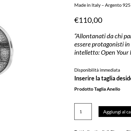
Made in Italy – Argento 925
€
110,00
“Allontanati da chi pa
essere protagonisti 
intelletto: Open Your
Disponibilità immediata
Inserire la taglia desi
Prodotto Taglia Anello
Anello
Aggiungi al ca
Open
Your
Mind