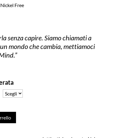
 Nickel Free
rla senza capire. Siamo chiamati a
in un mondo che cambia, mettiamoci
 Mind.”
derata
rrello