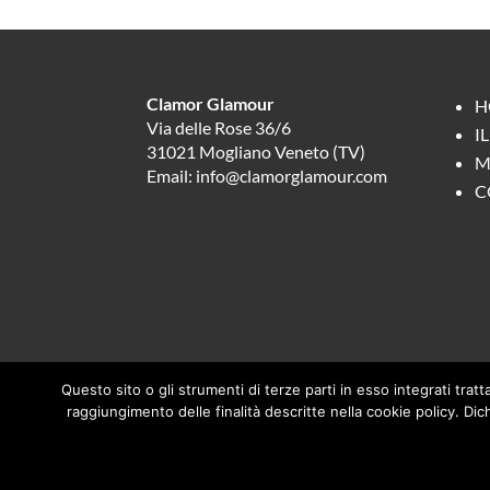
Clamor Glamour
H
Via delle Rose 36/6
I
31021 Mogliano Veneto (TV)
M
Email: info@clamorglamour.com
C
Questo sito o gli strumenti di terze parti in esso integrati tratt
raggiungimento delle finalità descritte nella cookie policy. Dic
Clamor Glamou