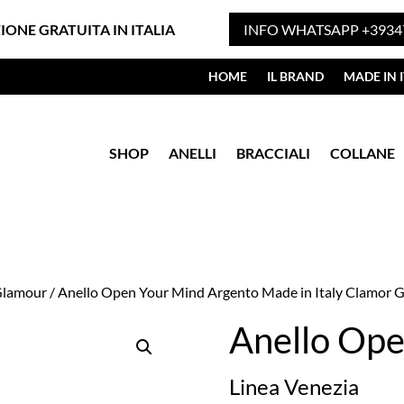
ZIONE GRATUITA IN ITALIA
INFO WHATSAPP +3934
HOME
IL BRAND
MADE IN I
SHOP
ANELLI
BRACCIALI
COLLANE
 Glamour
/ Anello Open Your Mind Argento Made in Italy Clamor 
Anello Ope
Linea Venezia