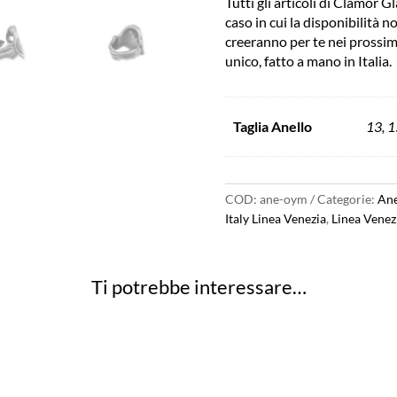
Tutti gli articoli di Clamor
Argento
caso in cui la disponibilità n
Made
creeranno per te nei prossimi
in
unico, fatto a mano in Italia.
Italy
Clamor
Glamour
Linea
Taglia Anello
13, 1
Venezia
quantità
COD:
ane-oym
Categorie:
Ane
Italy Linea Venezia
,
Linea Venez
Ti potrebbe interessare…