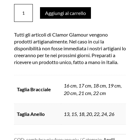
Parure
Aggiungi al carrello
Bracciale
Piuma
Free
e
Tutti gli articoli di Clamor Glamour vengono
Anello
prodotti artigianalmente. Nel caso in cui la
Piuma
disponibilità non fosse immediata i nostri artigiani lo
Made
creeranno per te nei prossimi giorni. Preparati a
in
ricevere un prodotto unico, fatto a mano in Italia.
Italy
Clamor
Glamour
16 cm, 17 cm, 18 cm, 19 cm,
Taglia Bracciale
quantità
20 cm, 21 cm, 22 cm
Taglia Anello
13, 15, 18, 20, 22, 24, 26
COD:
comb-bra-piu-free-ane-piu
Categorie:
Anelli