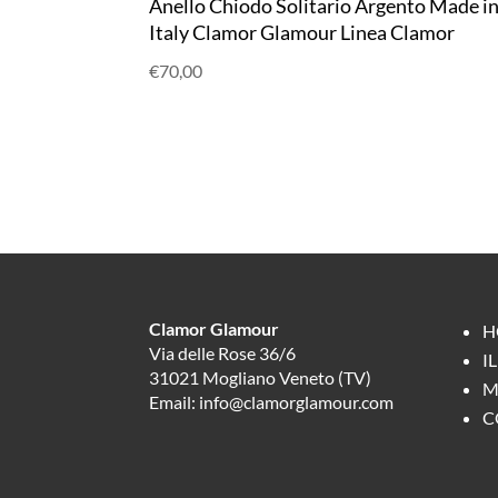
Anello Chiodo Solitario Argento Made i
Italy Clamor Glamour Linea Clamor
€
70,00
Clamor Glamour
H
Via delle Rose 36/6
I
31021 Mogliano Veneto (TV)
M
Email: info@clamorglamour.com
C