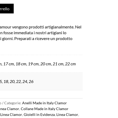
rrello
 Glamour vengono prodotti artigianalmente. Nel
on fosse immediata i nostri artigiani lo
 giorni. Preparati a ricevere un prodotto
, 17 cm, 18 cm, 19 cm, 20 cm, 21 cm, 22 cm
5, 18, 20, 22, 24, 26
o
Categorie:
Anelli Made in Italy Clamor
Linea Clamor
,
Collane Made in Italy Clamor
y Linea Clamor
,
Gioielli in Evidenza
,
Linea Clamor
,