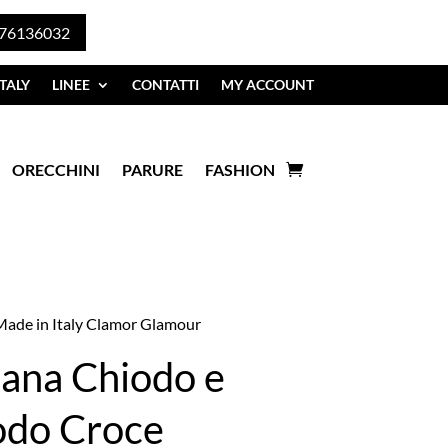
76136032
TALY
LINEE
CONTATTI
MY ACCOUNT
ORECCHINI
PARURE
FASHION
Made in Italy Clamor Glamour
lana Chiodo e
odo Croce