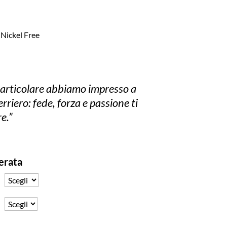
 Nickel Free
articolare abbiamo impresso a
rriero: fede, forza e passione ti
e.”
derata