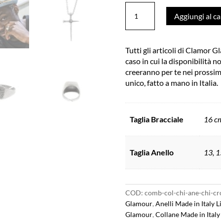
Parure
Aggiungi al ca
Collana
Chiodo
e
Tutti gli articoli di Clamor
Anello
caso in cui la disponibilità n
Chiodo
creeranno per te nei prossimi
Croce
unico, fatto a mano in Italia.
Argento
Made
in
Italy
Taglia Bracciale
16 cm
Clamor
Glamour
quantità
Taglia Anello
13, 1
COD:
comb-col-chi-ane-chi-cr
Glamour
,
Anelli Made in Italy 
Glamour
,
Collane Made in Ital