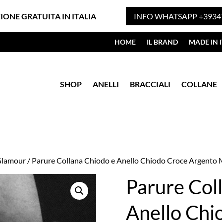
ZIONE GRATUITA IN ITALIA
INFO WHATSAPP +3934
HOME
IL BRAND
MADE IN I
SHOP
ANELLI
BRACCIALI
COLLANE
 Glamour
/ Parure Collana Chiodo e Anello Chiodo Croce Argento 
Parure Col
Anello Chi