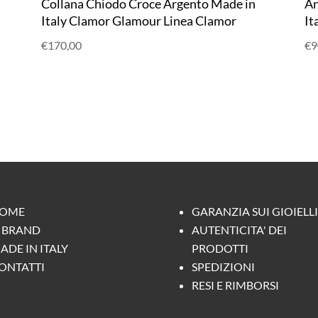
n
Collana Chiodo Croce Argento Made in
An
Italy Clamor Glamour Linea Clamor
It
€
170,00
€
9
OME
GARANZIA SUI GIOIELLI
L BRAND
AUTENTICITA' DEI
ADE IN ITALY
PRODOTTI
ONTATTI
SPEDIZIONI
RESI E RIMBORSI